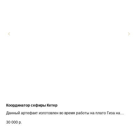
Координатор сефиры Кетер
Ба
Данный артефакт изготовлен во время работы на плато Гиза на
программе солнцестояние в декабре 2025 года.
30 000
р.
42 