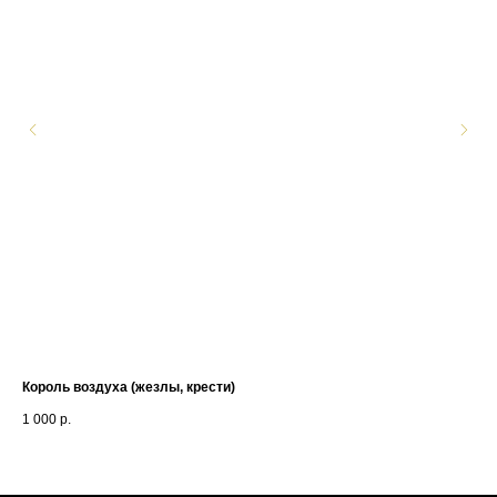
Король воздуха (жезлы, крести)
ТС
1 000
р.
50 